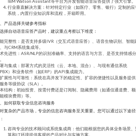
IBM Watson Assistant等平台为开发智能语音应答提供了强大引擎。
行业垂直解决方案：针对特定行业（如医疗、零售、银行）定制的应
系统，内置行业知识库和流程，开箱即用。
、产品选择关键参考指标
选择自动语音应答产品时，建议重点考察以下维度：
能完整性：是否支持多级IVR（交互式语音应答）、语音生物识别、智能
、与CRM系统集成等。
术先进性：ASR/NLP的识别准确率、支持的语言与方言、是否支持情感
。
署与集成：部署方式的灵活性（云、本地、混合）、与现有通信系统
PBX）和业务软件（如ERP）的API集成能力。
扩展性与可靠性：系统在高并发下的稳定性、扩容的便捷性以及服务提供
服务等级协议（SLA）。
本结构：初始投资、按需付费还是订阅制、隐藏费用（如通信通道费、额
能模块费用）等。
、如何获取专业信息咨询服务
对复杂的产品市场，专业的信息咨询服务至关重要。您可以通过以下途径
：
咨询专业的技术顾问或系统集成商：他们能根据您的具体业务场景、
算和IT环境提供客观的产品对比与实施方案。