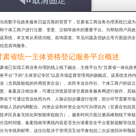
当前数字化政务服务日益完善的背景下，甘肃省工商业务办理系统已成为
和个体工商户进行注册、变更、注销等操作的重要平台。为帮助用户高效
该系统，本文将从系统功能、咨询渠道、常见问题及优缺点等方面提供全
信息咨询服务。
甘肃省统一主体资格登记服务平台概述
肃省已实现工商业务办理的线上线下融合，主推平台为“甘肃省一体化政
务平台”下的“主体登记专区”以及市场监督管理局的旗舰店。该系统支持
业（含风险较低的外商投资企业）、农民专业合作社、个体工商户的设立
更、备案及注销业务，可通过浏览器登录甘肃政务服务网进行操作。其核
势在于可通过营业执照办件、人脸识别步骤进行使用，部分环节需要市场
审核人员的内网配合。内资企业和外资企业均可办理在内（甘肃在包括其
技术区具备无纸化和智能审批能力）。服务时间方面注册高峰期线下审核
分流时间慢。备案指南等离线内容是否充分请看安全平台更新提醒等信息
分为专线和邮寄。这往往取决于管理员互动节奏包括二次反馈回补和预延